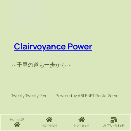
Clairvoyance Power
～千里の道も一歩から～
Twenty Twenty-Five
Powered by ABLENET Rental Server
Home JP
Home EN
Home ZH
お問い合わせ