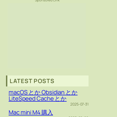
Sponsored Link
LATEST POSTS
macOS とか Obsidian とか
LiteSpeed Cache とか
2025-07-31
Mac mini M4 購入