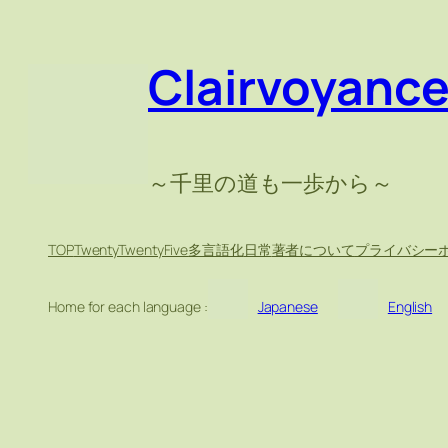
内
容
Clairvoyanc
を
ス
キ
ッ
～千里の道も一歩から～
プ
TOP
TwentyTwentyFive
多言語化
日常
著者について
プライバシー
Home for each language :
Japanese
English