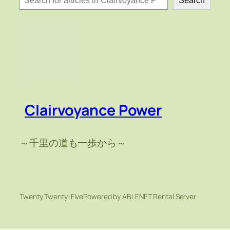
Search
索
Clairvoyance Power
～千里の道も一歩から～
Twenty Twenty-Five
Powered by ABLENET Rental Server