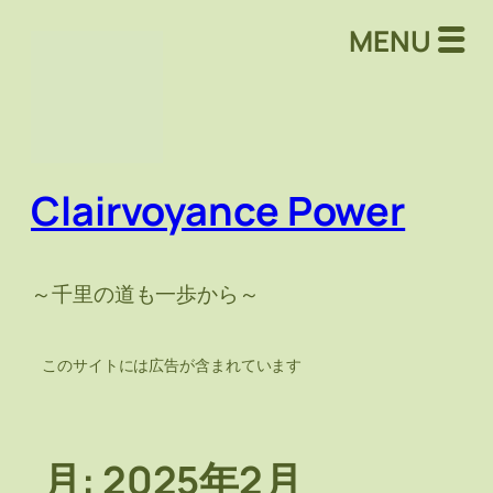
内
MENU
容
を
ス
キ
ッ
プ
Clairvoyance Power
～千里の道も一歩から～
このサイトには広告が含まれています
月:
2025年2月