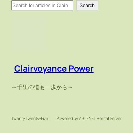
検
Search
索
Clairvoyance Power
～千里の道も一歩から～
Twenty Twenty-Five
Powered by ABLENET Rental Server