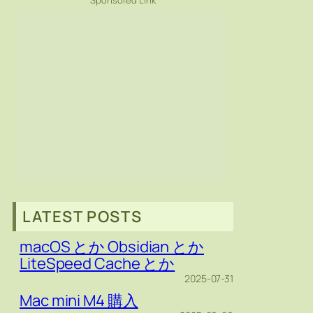
Sponsored Link
LATEST POSTS
macOS とか Obsidian とか
LiteSpeed Cache とか
2025-07-31
Mac mini M4 購入