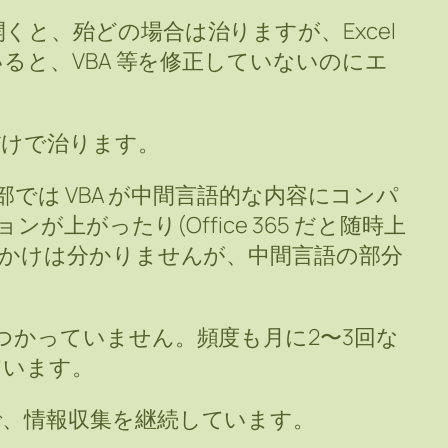
と、殆どの場合は治りますが、Excel
いると、VBA 等を修正していないのにエ
だけで治ります。
内部では VBA が中間言語的な内容にコンパ
ンが上がったり(Office 365 だと随時上
っかけは分かりませんが、中間言語の部分
。
つかっていません。頻度も月に2〜3回な
ています。
で、情報収集を継続しています。