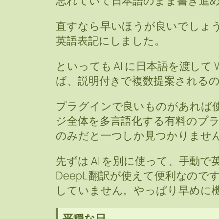
忘れていて日本語のまま書き進
直すなら早いほうが良いでしょうか
英語表記にしました。
といっても AI に日本語を渡して 
ば、説明付きで複数提案される
プラグインで良いものがあれば
ジ全体を多言語化する有料のプ
のみだと一つしか見つかりませ
先ずは AI を別に使って、手動
DeepL 翻訳が使えて便利なので
していません。やっぱり早めに
平穏な日