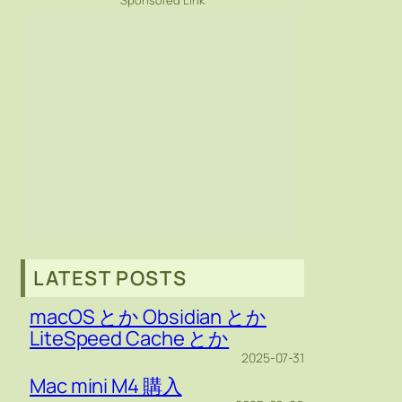
Sponsored Link
LATEST POSTS
macOS とか Obsidian とか
LiteSpeed Cache とか
2025-07-31
Mac mini M4 購入