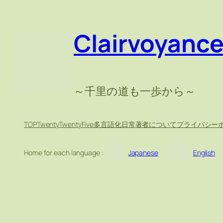
内
容
Clairvoyanc
を
ス
キ
ッ
～千里の道も一歩から～
プ
TOP
TwentyTwentyFive
多言語化
日常
著者について
プライバシー
Home for each language :
Japanese
English