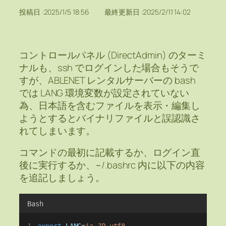
投稿日 :
2025/1/5 18:56
最終更新日 :
2025/2/11 14:02
コントロールパネル (DirectAdmin) のターミ
ナルも、ssh でログインした場合もそうで
すが、ABLENET レンタルサーバーの bash
では LANG 環境変数が設定されていない
為、日本語を含むファイルを表示・編集し
ようとするとバイナリファイルと誤認識さ
れてしまいます。
コマンドの最初に記載するか、ログイン直
後に実行するか、~/.bashrc 内に以下の内容
を追記しましょう。
Bash
export
LANG
=
ja_JP.utf8