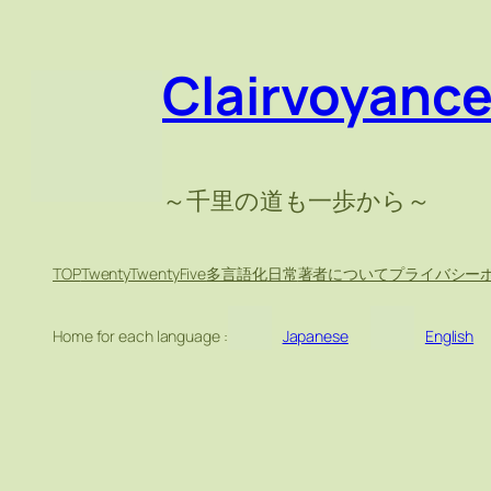
Clairvoyanc
～千里の道も一歩から～
TOP
TwentyTwentyFive
多言語化
日常
著者について
プライバシー
Home for each language :
Japanese
English