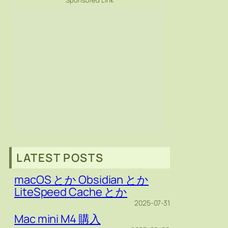
Sponsored Link
LATEST POSTS
macOS とか Obsidian とか
LiteSpeed Cache とか
2025-07-31
Mac mini M4 購入