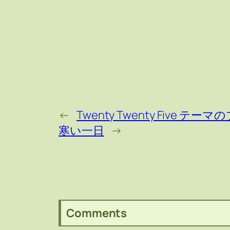
←
Twenty Twenty Fiv
寒い一日
→
Comments