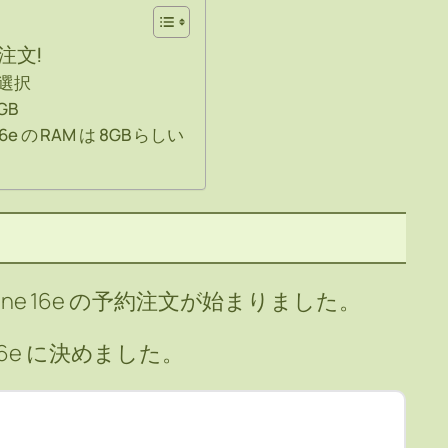
e 注文!
選択
GB
 16e の RAM は 8GB らしい
hone 16e の予約注文が始まりました。
16e に決めました。