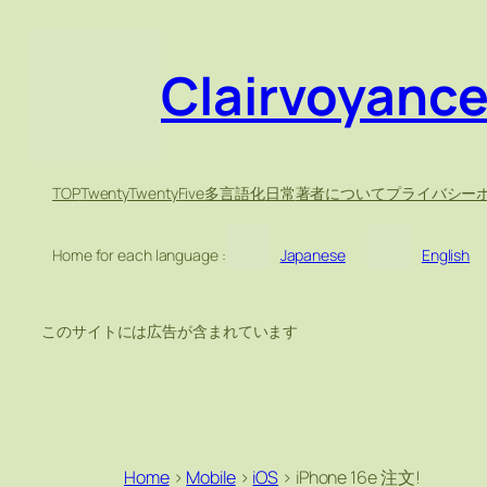
Clairvoyanc
TOP
TwentyTwentyFive
多言語化
日常
著者について
プライバシー
Home for each language :
Japanese
English
このサイトには広告が含まれています
Home
>
Mobile
>
iOS
>
iPhone 16e 注文!