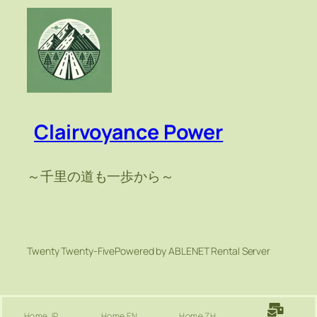
Clairvoyance Power
～千里の道も一歩から～
Twenty Twenty-Five
Powered by ABLENET Rental Server
Home JP
Home EN
Home ZH