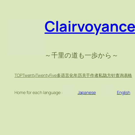
跳
至
Clairvoyanc
内
容
～千里の道も一歩から～
TOP
TwentyTwentyFive
多语言化
年历
关于作者
私隐方针
查询表格
Home for each language :
Japanese
English