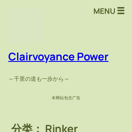
跳
MENU
至
内
容
Clairvoyance Power
～千里の道も一歩から～
本网站包含广告
分类：
Rinker