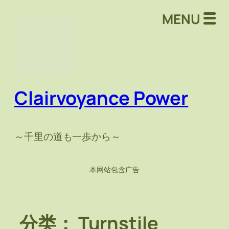
跳
MENU
至
内
容
Clairvoyance Power
～千里の道も一歩から～
本网站包含广告
分类：
Turnstile