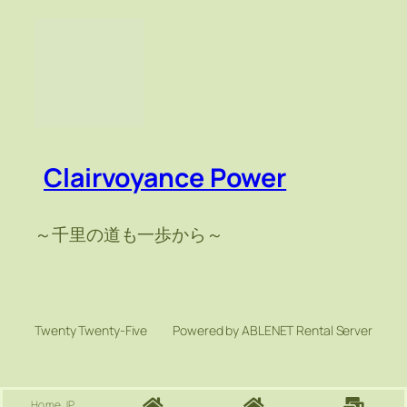
索
Clairvoyance Power
～千里の道も一歩から～
Twenty Twenty-Five
Powered by ABLENET Rental Server
Home JP