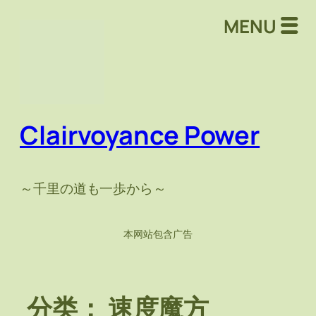
跳
MENU
至
内
容
Clairvoyance Power
～千里の道も一歩から～
本网站包含广告
分类：
速度魔方