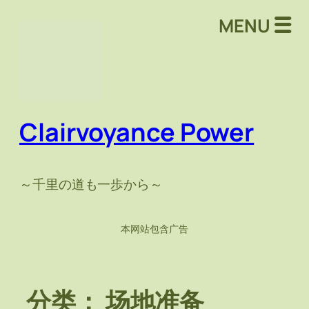
跳
MENU
至
内
容
Clairvoyance Power
～千里の道も一歩から～
本网站包含广告
分类：
场地准备