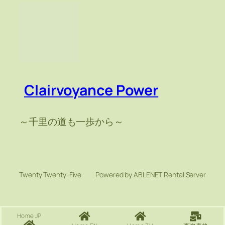
Clairvoyance Power
～千里の道も一歩から～
Twenty Twenty-Five
Powered by ABLENET Rental Server
Home JP