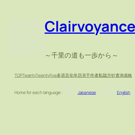
跳
至
Clairvoyanc
内
容
～千里の道も一歩から～
TOP
TwentyTwentyFive
多语言化
年历
关于作者
私隐方针
查询表格
Home for each language :
Japanese
English