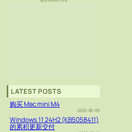
Sponsored Link
LATEST POSTS
购买 Mac mini M4
2025-06-06
Windows 11 24H2 (KB5058411)
的累积更新交付