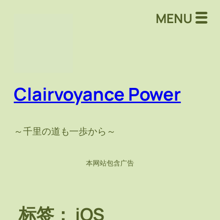
跳
MENU
至
内
容
Clairvoyance Power
～千里の道も一歩から～
本网站包含广告
标签：
iOS