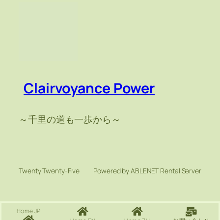
Clairvoyance Power
～千里の道も一歩から～
Twenty Twenty-Five
Powered by ABLENET Rental Server
Home JP