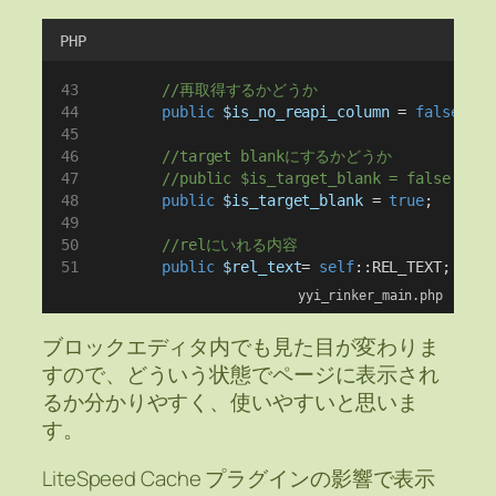
PHP
//再取得するかどうか
public
$is_no_reapi_column
 = 
false
;
//target blankにするかどうか
//public $is_target_blank = false;
public
$is_target_blank
 = 
true
;
//relにいれる内容
public
$rel_text
= 
self
::REL_TEXT;
yyi_rinker_main.php
ブロックエディタ内でも見た目が変わりま
すので、どういう状態でページに表示され
るか分かりやすく、使いやすいと思いま
す。
LiteSpeed Cache プラグインの影響で表示