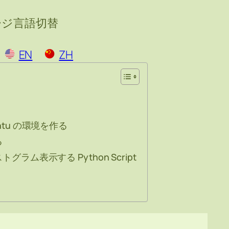
ージ言語切替
EN
ZH
buntu の環境を作る
る
ヒストグラム表示する Python Script