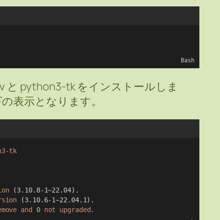
Bash
 と python3-tk をインストールしま
下の表示となります。
n3-tk
ion
 (3.10.8-1~22.04).
rsion
 (3.10.6-1~22.04.1).
emove
and
0
not
upgraded.