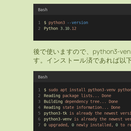
Bash
$
python3
--version
Python
3.10
.12
後で使いますので、python3-venv
す。インストール済であれば以
Bash
$
sudo
apt
install
python3-venv
pytho
Reading
package
lists...
Done
Building
dependency
tree...
Done
Reading
state
information...
Done
python3-tk
is
already
the
newest
vers
python3-venv
is
already
the
newest
ve
0
upgraded,
0
newly
installed,
0
to
r