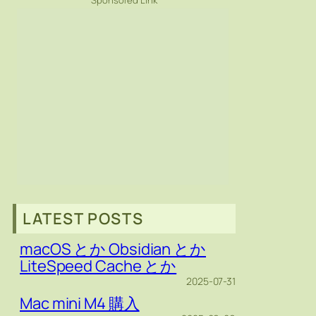
Sponsored Link
LATEST POSTS
macOS とか Obsidian とか
LiteSpeed Cache とか
2025-07-31
Mac mini M4 購入