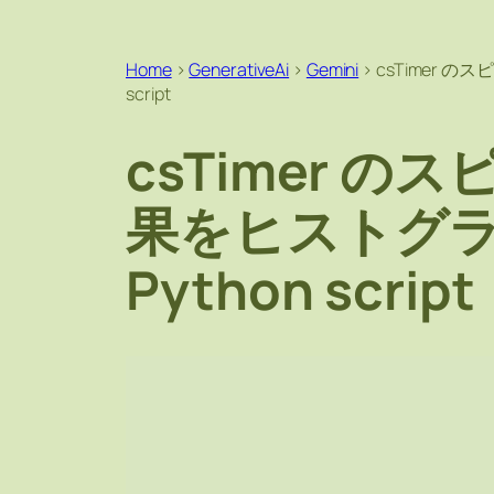
Home
>
GenerativeAi
>
Gemini
>
csTimer 
script
csTimer 
果をヒストグ
Python script