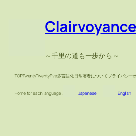
Clairvoyanc
～千里の道も一歩から～
TOP
TwentyTwentyFive
多言語化
日常
著者について
プライバシー
Home for each language :
Japanese
English