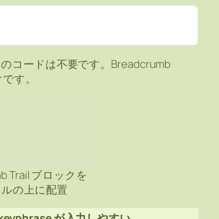
 php のコードは不要です。Breadcrumb
けです。
mb Trail ブロックを
トルの上に配置
s keyphrase が入力しやすい