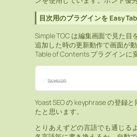
ンを使用しています。ホント優
目次用のプラグインを Easy Table
Simple TOC は編集画面で
追加した時の更新動作で画面が動く
Table of Contents プラ
tocwp.com
Yoast SEO の keyphras
たと思います。
とりあえずどの言語でも通じるように 
各言語毎に書き換えるか、自動