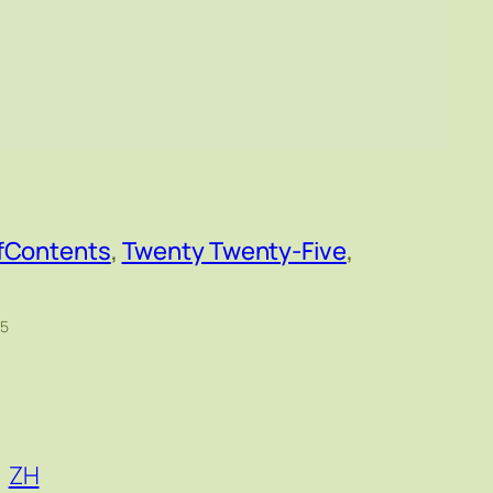
fContents
, 
Twenty Twenty-Five
, 
55
ZH