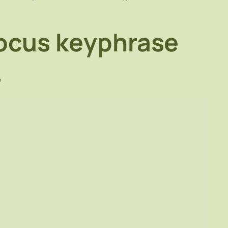
ocus keyphrase
た