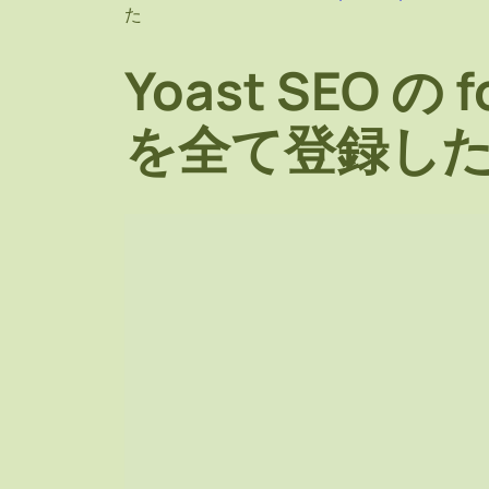
た
Yoast SEO の f
を全て登録し