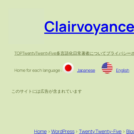
Clairvoyanc
TOP
TwentyTwentyFive
多言語化
日常
著者について
プライバシー
Home for each language :
Japanese
English
このサイトには広告が含まれています
Home
>
WordPress
>
Twenty Twenty-Five
>
Bloc