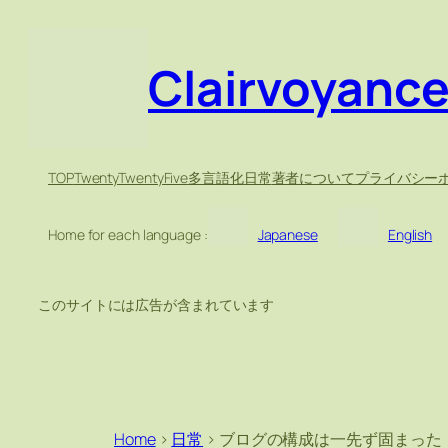
Clairvoyanc
TOP
TwentyTwentyFive
多言語化
日常
著者について
プライバシー
Home for each language :
Japanese
English
このサイトには広告が含まれています
Home
>
日常
>
ブログの構成は一先ず固まった