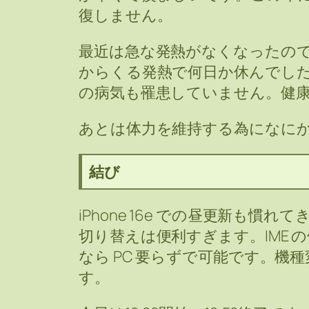
復しません。
最近は急な発熱がなくなったので
からくる発熱で何日か休んでし
の病気も罹患していません。健
あとは体力を維持する為になに
結び
iPhone 16e での昼更新も
切り替えは便利すぎます。IME
なら PC 要らずで可能です。機
す。