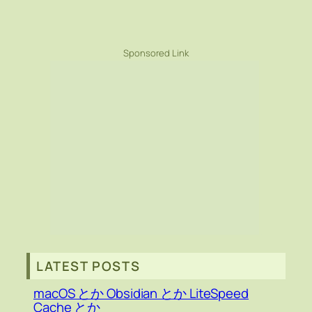
Sponsored Link
LATEST POSTS
macOS とか Obsidian とか LiteSpeed
Cache とか