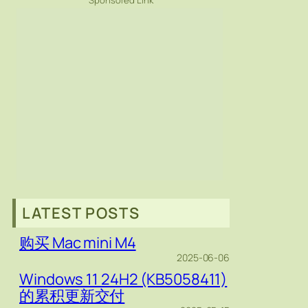
Sponsored Link
LATEST POSTS
购买 Mac mini M4
2025-06-06
Windows 11 24H2 (KB5058411)
的累积更新交付