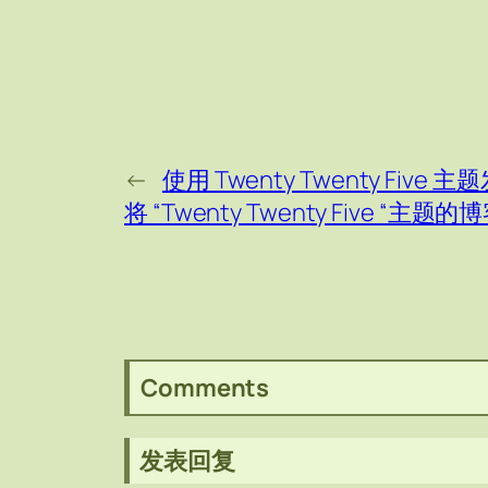
←
使用 Twenty Twenty Five
将 “Twenty Twenty Five “
Comments
发表回复