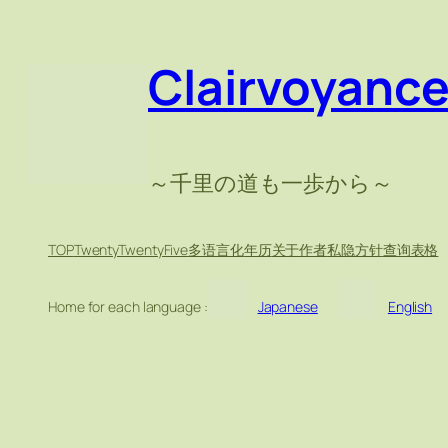
Clairvoyanc
～千里の道も一歩から～
TOP
TwentyTwentyFive
多语言化
年历
关于作者
私隐方针
查询表格
Home for each language :
Japanese
English