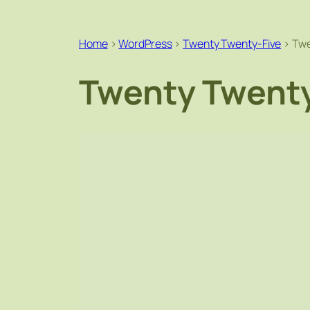
Home
>
WordPress
>
Twenty Twenty-Five
>
Twe
Twenty Twenty