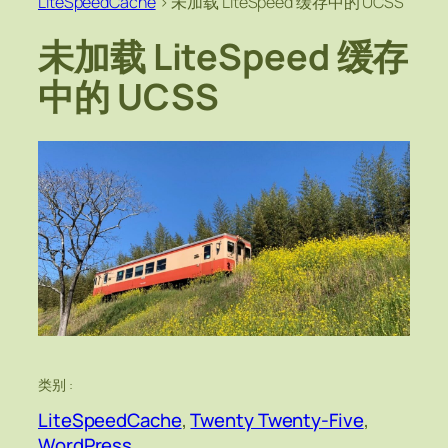
LiteSpeedCache
>
未加载 LiteSpeed 缓存中的 UCSS
未加载 LiteSpeed 缓存
中的 UCSS
类别 :
LiteSpeedCache
, 
Twenty Twenty-Five
, 
WordPress