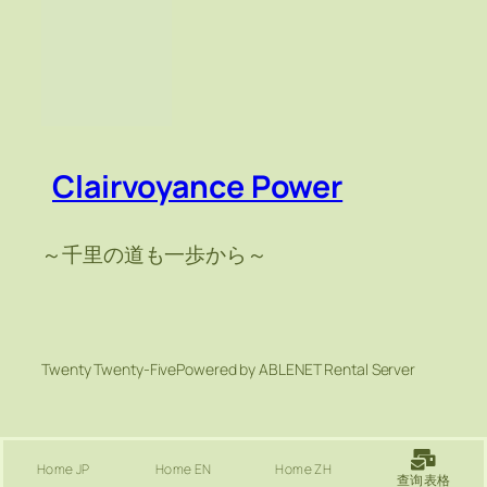
Clairvoyance Power
～千里の道も一歩から～
Twenty Twenty-Five
Powered by ABLENET Rental Server
Home JP
Home EN
Home ZH
查询表格