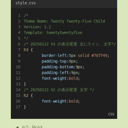
style.css
/*
Theme Name: Twenty Twenty-Five Child
Version: 1.1
Template: twentytwentyfive
*/
/* 20250122 h3 の表示変更 左にライン、太字*/
h3
 {
border-left
:
5px
solid
#707f49
;
padding-top
:
9px
;
padding-bottom
:
9px
;
padding-left
:
9px
;
font-weight
:
bold
;
}
/* 20250122 h2 の表示変更 太字 */
h2
 {
font-weight
:
bold
;
}
CSS
h2 : Bold