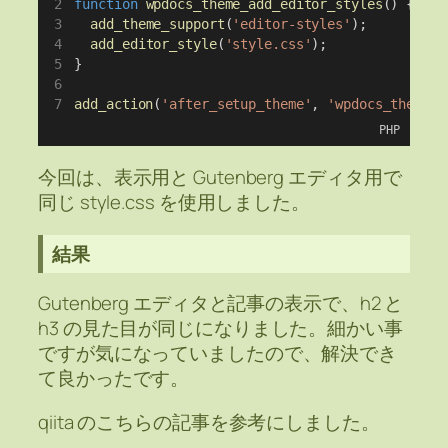
function
wpdocs_theme_add_editor_styles
() {
add_theme_support
(
'editor-styles'
);
add_editor_style
(
'style.css'
);
}
add_action
(
'after_setup_theme'
, 
'wpdocs_theme_a
PHP
今回は、表示用と Gutenberg エディタ用で
同じ style.css を使用しました。
結果
Gutenberg エディタと記事の表示で、h2 と
h3 の見た目が同じになりました。細かい事
ですが気になっていましたので、解決でき
て良かったです。
qiita のこちらの記事を参考にしました。