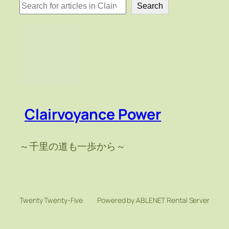
検
Search
索
Clairvoyance Power
～千里の道も一歩から～
Twenty Twenty-Five
Powered by ABLENET Rental Server