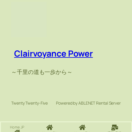
Clairvoyance Power
～千里の道も一歩から～
Twenty Twenty-Five
Powered by ABLENET Rental Server
Home JP