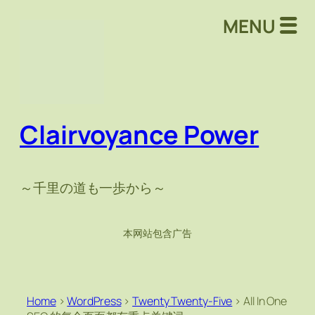
MENU
Clairvoyance Power
～千里の道も一歩から～
本网站包含广告
Home
>
WordPress
>
Twenty Twenty-Five
>
All In One