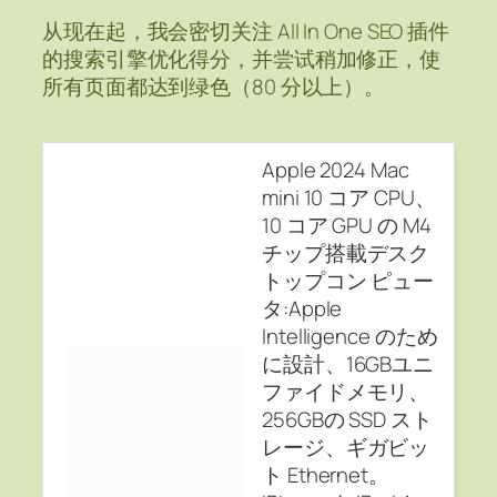
从现在起，我会密切关注 All In One SEO 插件
的搜索引擎优化得分，并尝试稍加修正，使
所有页面都达到绿色（80 分以上）。
Apple 2024 Mac
mini 10 コア CPU、
10 コア GPU の M4
チップ搭載デスク
トップコン ピュー
タ:Apple
Intelligence のため
に設計、16GBユニ
ファイドメモリ、
256GBの SSD スト
レージ、ギガビッ
ト Ethernet。