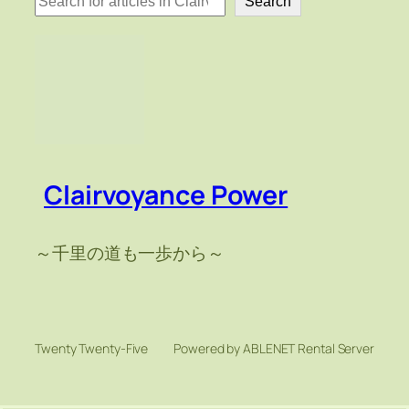
Search
索
Clairvoyance Power
～千里の道も一歩から～
Twenty Twenty-Five
Powered by ABLENET Rental Server