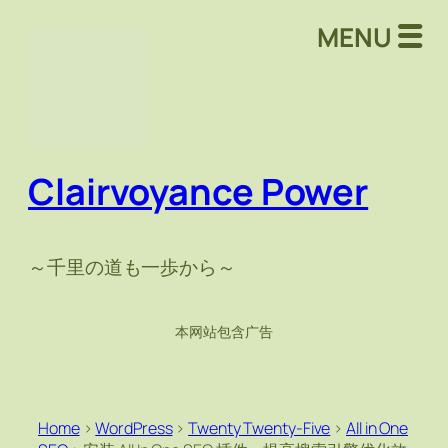
MENU
Clairvoyance Power
～千里の道も一歩から～
本网站包含广告
Home
>
WordPress
>
Twenty Twenty-Five
>
All in One