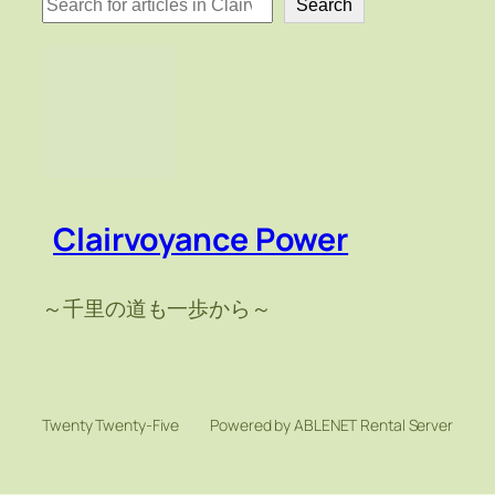
Search
索
Clairvoyance Power
～千里の道も一歩から～
Twenty Twenty-Five
Powered by ABLENET Rental Server