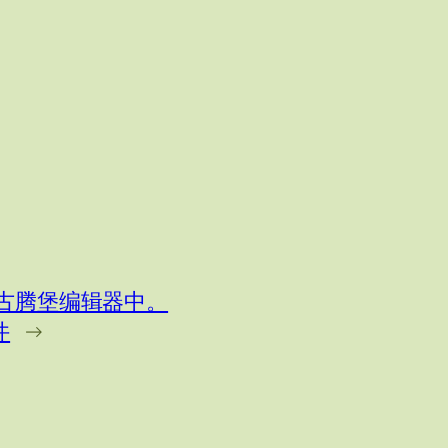
。
反映在古腾堡编辑器中。
件
→