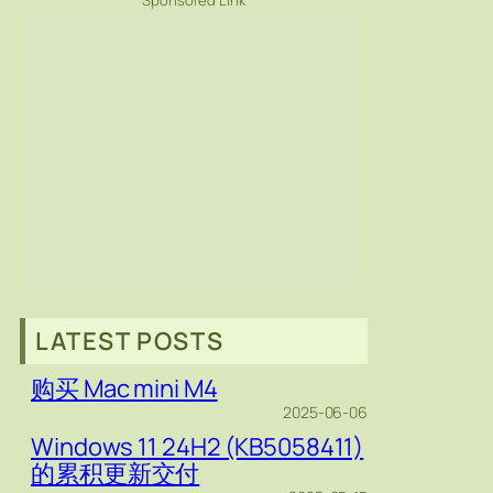
Sponsored Link
LATEST POSTS
购买 Mac mini M4
2025-06-06
Windows 11 24H2 (KB5058411)
的累积更新交付