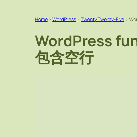
Home
>
WordPress
>
Twenty Twenty-Five
>
Wo
WordPress fu
包含空行