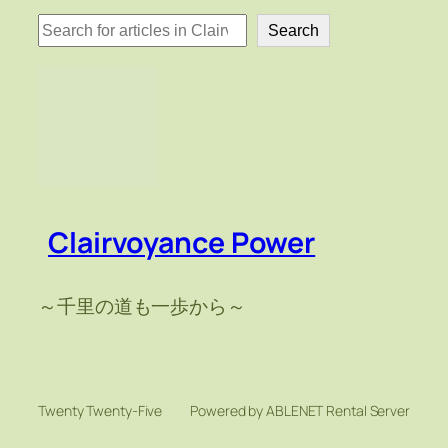
検
Search
索
Clairvoyance Power
～千里の道も一歩から～
Twenty Twenty-Five
Powered by ABLENET Rental Server