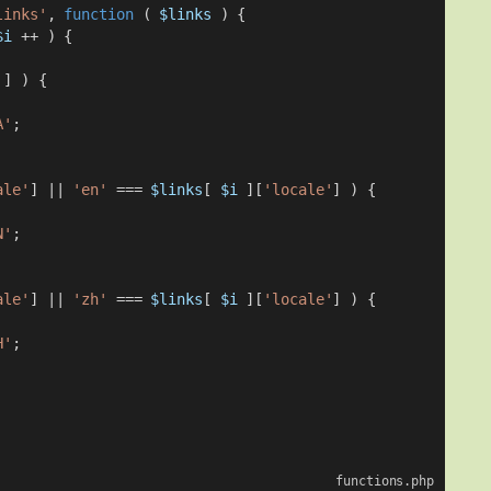
links'
, 
function
 ( 
$links
 ) {
$i
 ++ ) {
'
] ) {
A'
;
ale'
] || 
'en'
 === 
$links
[ 
$i
 ][
'locale'
] ) {
N'
;
ale'
] || 
'zh'
 === 
$links
[ 
$i
 ][
'locale'
] ) {
H'
;
functions.php