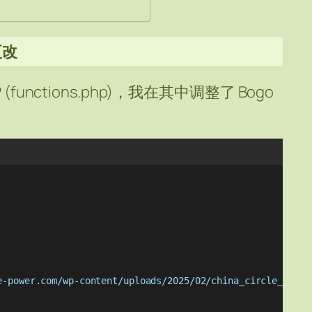
更改
functions.php)，我在其中调整了 Bogo
e-power.com/wp-content/uploads/2025/02/china_circle_20px.