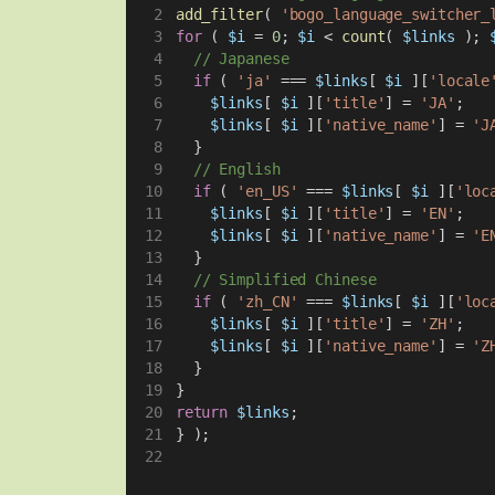
add_filter
( 
'bogo_language_switcher_
for
 ( 
$i
 = 
0
; 
$i
 < 
count
( 
$links
 ); 
// Japanese
if
 ( 
'ja'
 === 
$links
[ 
$i
 ][
'locale
$links
[ 
$i
 ][
'title'
] = 
'JA'
;
$links
[ 
$i
 ][
'native_name'
] = 
'J
  }
// English
if
 ( 
'en_US'
 === 
$links
[ 
$i
 ][
'loc
$links
[ 
$i
 ][
'title'
] = 
'EN'
;
$links
[ 
$i
 ][
'native_name'
] = 
'E
  }
// Simplified Chinese
if
 ( 
'zh_CN'
 === 
$links
[ 
$i
 ][
'loc
$links
[ 
$i
 ][
'title'
] = 
'ZH'
;
$links
[ 
$i
 ][
'native_name'
] = 
'Z
  }
}
return
$links
;
} );