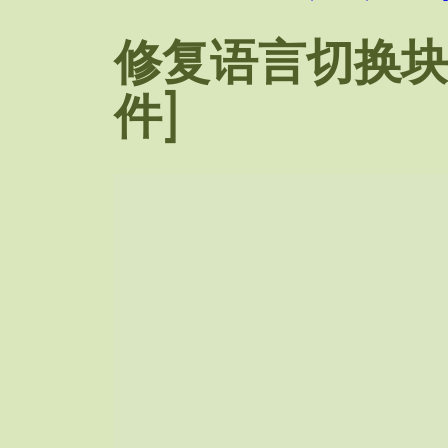
修复语言切换块的
件]