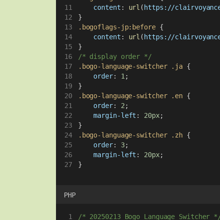
content
: 
url
(
https://clairvoyanc
}
.bogoflags-jp:before
 {
content
: 
url
(
https://clairvoyanc
}
/* display order */
.bogo-language-switcher
.ja
 {
order
: 
1
;
}
.bogo-language-switcher
.en
 {
order
: 
2
;
margin-left
: 
20px
;
}
.bogo-language-switcher
.zh
 {
order
: 
3
;
margin-left
: 
20px
;
}
PHP
/* 20250213 Bogo Language Switcher *