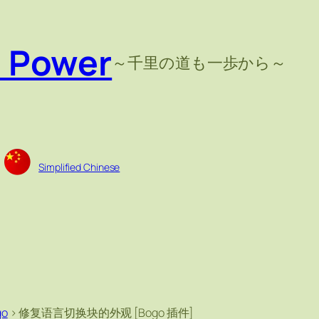
e Power
～千里の道も一歩から～
Simplified Chinese
go
>
修复语言切换块的外观 [Bogo 插件]