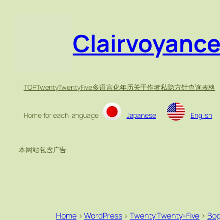
Clairvoyanc
TOP
TwentyTwentyFive
多语言化
年历
关于作者
私隐方针
查询表格
Home for each language :
Japanese
English
本网站包含广告
Home
>
WordPress
>
Twenty Twenty-Five
>
Bo