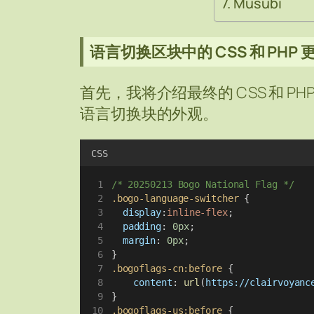
Musubi
语言切换区块中的 CSS 和 PHP 
首先，我将介绍最终的 CSS 和 PHP (
语言切换块的外观。
CSS
/* 20250213 Bogo National Flag */
.bogo-language-switcher
 {
display
:
inline-flex
;
padding
: 
0px
;
margin
: 
0px
;
}
.bogoflags-cn:before
 {
content
: 
url
(
https://clairvoyanc
}
.bogoflags-us:before
 {