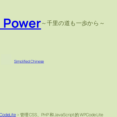
e Power
～千里の道も一歩から～
Simplified Chinese
CodeLite
>
管理 CSS、PHP 和 JavaScript 的 WPCode Lite