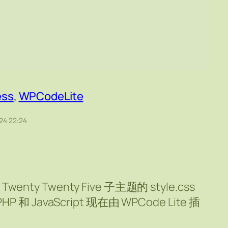
ess
, 
WPCodeLite
24 22:24
nty Twenty Five 子主题的 style.css
P 和 JavaScript 现在由 WPCode Lite 插