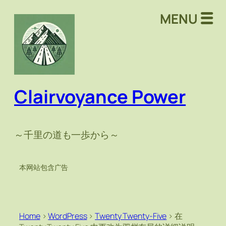
MENU
Clairvoyance Power
～千里の道も一歩から～
本网站包含广告
Home
>
WordPress
>
Twenty Twenty-Five
>
在