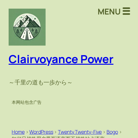
MENU
Clairvoyance Power
～千里の道も一歩から～
本网站包含广告
Home
>
WordPress
>
Twenty Twenty-Five
>
Bogo
>