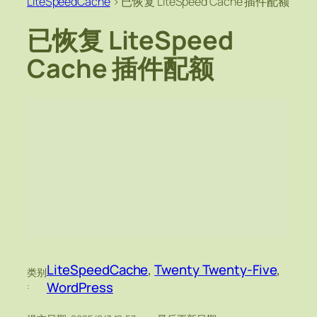
LiteSpeedCache
>
已恢复 LiteSpeed Cache 插件配额
已恢复 LiteSpeed
Cache 插件配额
LiteSpeedCache
, 
Twenty Twenty-Five
, 
类别
WordPress
: