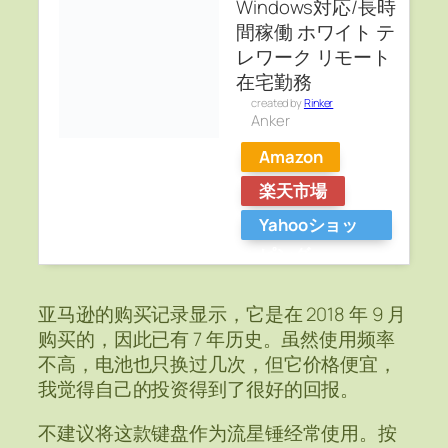
Windows対応/長時
間稼働 ホワイト テ
レワーク リモート
在宅勤務
created by
Rinker
Anker
Amazon
楽天市場
Yahooショッ
ピング
亚马逊的购买记录显示，它是在 2018 年 9 月
购买的，因此已有 7 年历史。虽然使用频率
不高，电池也只换过几次，但它价格便宜，
我觉得自己的投资得到了很好的回报。
不建议将这款键盘作为流星锤经常使用。按