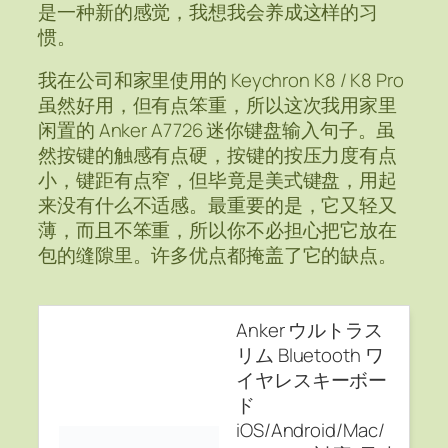
是一种新的感觉，我想我会养成这样的习
惯。
我在公司和家里使用的 Keychron K8 / K8 Pro
虽然好用，但有点笨重，所以这次我用家里
闲置的 Anker A7726 迷你键盘输入句子。虽
然按键的触感有点硬，按键的按压力度有点
小，键距有点窄，但毕竟是美式键盘，用起
来没有什么不适感。最重要的是，它又轻又
薄，而且不笨重，所以你不必担心把它放在
包的缝隙里。许多优点都掩盖了它的缺点。
Anker ウルトラス
リム Bluetooth ワ
イヤレスキーボー
ド
iOS/Android/Mac/