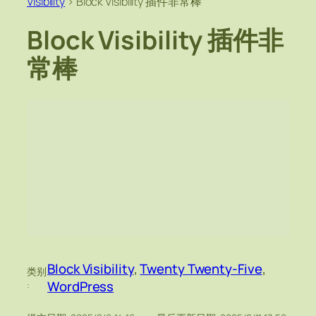
Visibility
>
Block Visibility 插件非常棒
Block Visibility 插件非
常棒
Block Visibility
, 
Twenty Twenty-Five
, 
类别
WordPress
: